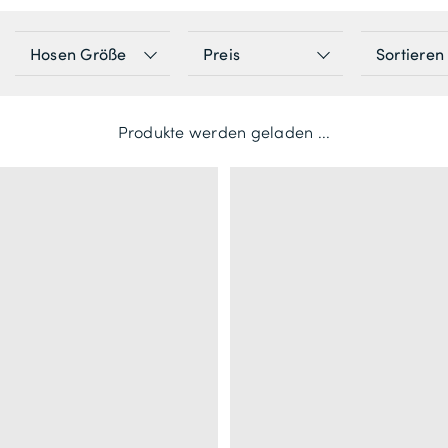
Hosen Größe
Preis
Sortieren
Position: A
Position: A
Price: Niedri
Price: Hoch Nach Nie
Produkte werden geladen ...