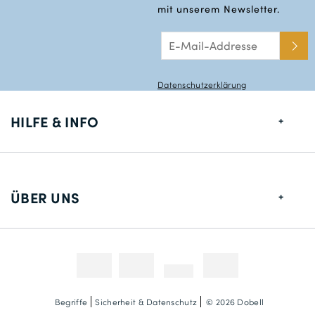
mit unserem Newsletter.
Datenschutzerklärung
HILFE & INFO
Größentabelle
Lieferung
ÜBER UNS
Rücksendungen
Über uns
Kontakt
Zahlungsmethoden
Wettbewerbe & Promotionen
Fotokredit
Begriffe
Sicherheit & Datenschutz
© 2026 Dobell