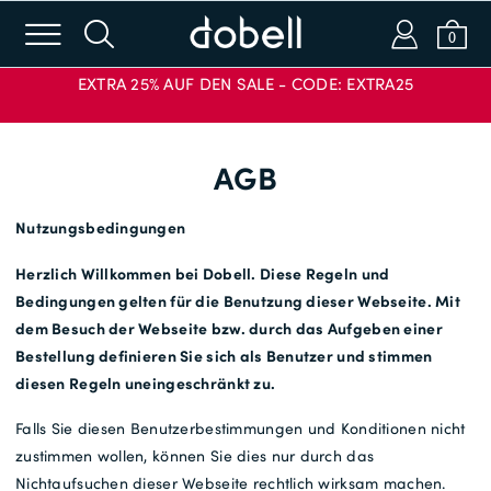
m
s
a
b
0
EXTRA 25% AUF DEN SALE - CODE: EXTRA25
Login oder E-Mail
AGB
Passwort
Nutzungsbedingungen
Herzlich Willkommen bei Dobell. Diese Regeln und
Bedingungen gelten für die Benutzung dieser Webseite. Mit
ANMELDEN
dem Besuch der Webseite bzw. durch das Aufgeben einer
CODE ANWENDEN
Bestellung definieren Sie sich als Benutzer und stimmen
Passwort vergessen?
diesen Regeln uneingeschränkt zu.
Falls Sie diesen Benutzerbestimmungen und Konditionen nicht
Neu bei Dobell?
zustimmen wollen, können Sie dies nur durch das
Nichtaufsuchen dieser Webseite rechtlich wirksam machen.
EIN KONTO ERSTELLEN