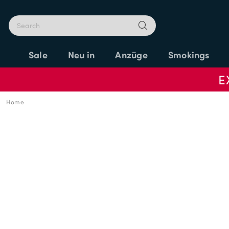
Sale
Neu in
Anzüge
Smokings
E
Home