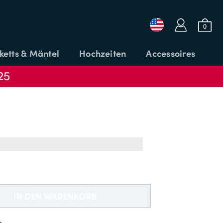
a
b
0
ketts & Mäntel
Hochzeiten
Accessoires
25
Login oder E-Mail
Passwort
CODE
ANMELDEN
ANWENDEN
IN DEN WARENKORB
Passwort vergessen?