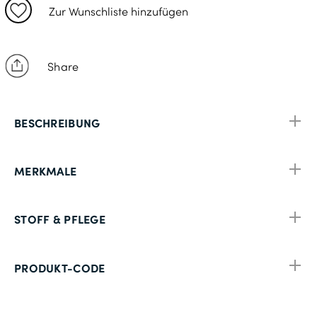
50
Zur Wunschliste hinzufügen
26
52
Share
27
54
BESCHREIBUNG
106
28
MERKMALE
56
110
STOFF & PFLEGE
29
58
PRODUKT-CODE
114
30