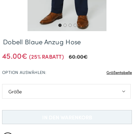
Gratisversand *
Dobell Blaue Anzug Hose
45.00€
(25% RABATT)
60.00€
OPTION AUSWÄHLEN:
Größentabelle
48
94
IN DEN WARENKORB
25