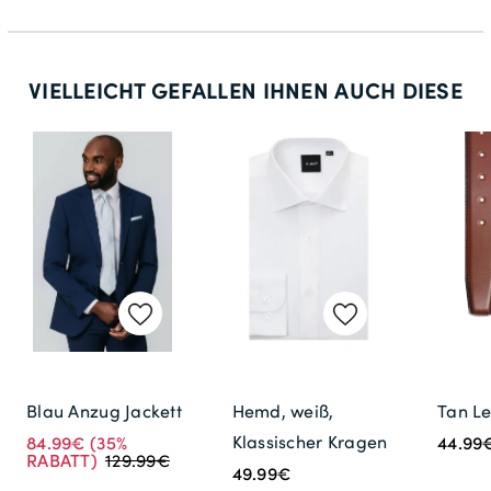
60
118
VIELLEICHT GEFALLEN IHNEN AUCH DIESE
31
62
32
64
130
34
134
70
Blau Anzug Jackett
Hemd, weiß,
Tan Le
138
Klassischer Kragen
84.99€
(35%
44.99
RABATT)
129.99€
36
49.99€