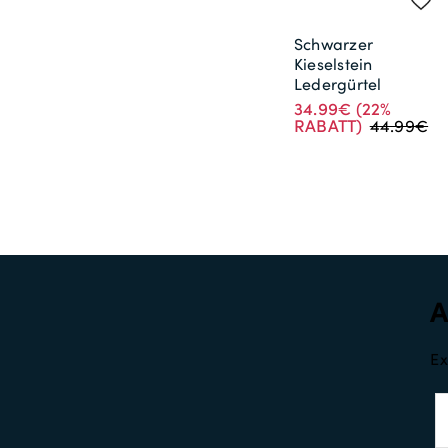
Schwarzer
Kieselstein
Ledergürtel
34.99€
(22%
RABATT)
44.99€
Ex