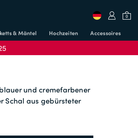
a
b
0
ketts & Mäntel
Hochzeiten
Accessoires
25
Login oder E-Mail
Passwort
blauer und cremefarbener
er Schal aus gebürsteter
CODE
ANMELDEN
ANWENDEN
Passwort vergessen?