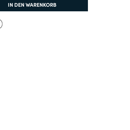
Neu bei Dobell?
IN DEN WARENKORB
EIN KONTO ERSTELLEN
Gratisversand *