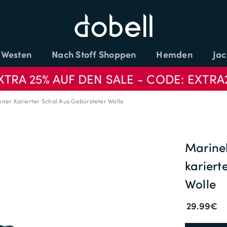
Westen
Nach Stoff Shoppen
Hemden
Jac
XTRA 25% AUF DEN SALE - CODE: EXTRA
er Karierter Schal Aus Gebürsteter Wolle
Marine
kariert
Wolle
29.99€