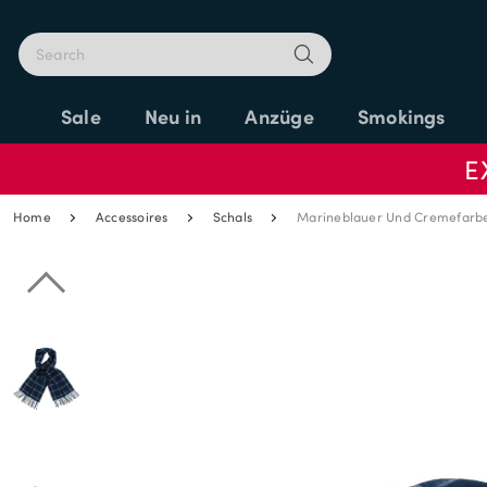
Sale
Neu in
Anzüge
Smokings
E
Home
Accessoires
Schals
Marineblauer Und Cremefarben