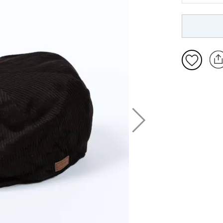
S/M
L/XL