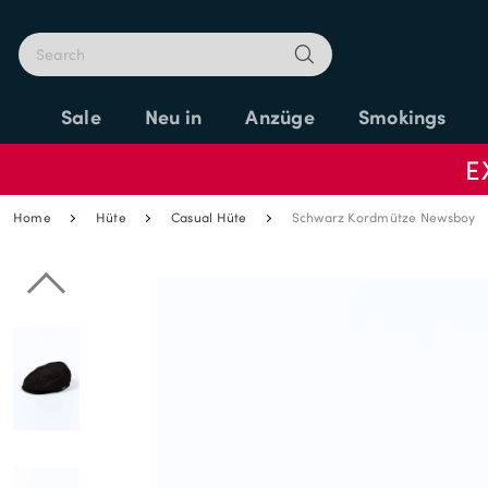
Sale
Neu in
Anzüge
Smokings
E
Home
Hüte
Casual Hüte
Schwarz Kordmütze Newsboy