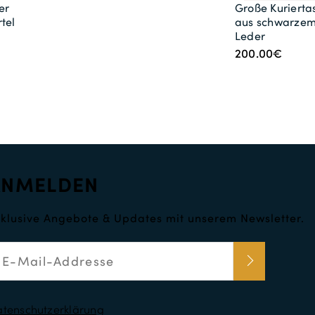
er
Große Kurierta
tel
aus schwarze
Leder
200.00€
ANMELDEN
klusive Angebote & Updates mit unserem Newsletter.
tenschutzerklärung