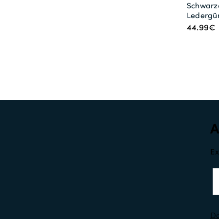
Schwarz
Ledergür
44.99€
Ex
Da