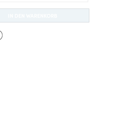
Neu bei Dobell?
IN DEN WARENKORB
EIN KONTO ERSTELLEN
Gratisversand *