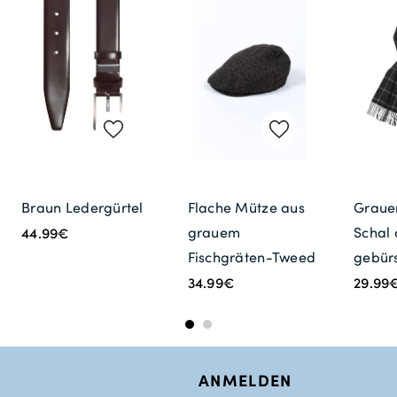
Braun Ledergürtel
Flache Mütze aus
Grauer
grauem
Schal 
44.99€
Fischgräten-Tweed
gebürs
34.99€
29.99
ANMELDEN