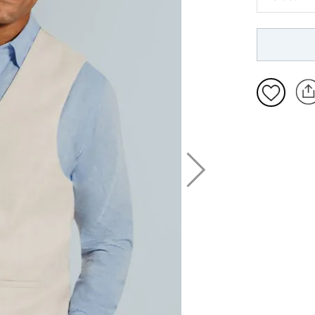
S: 86-91
M: 97-10
L: 107-11
XL: 117-1
2XL: 127-
3XL: 137-
4XL: 147-
5XL: 157-