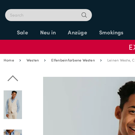
Sale
Neu in
Anzüge
Smokings
E
Home
Westen
Elfenbeinfarbene Westen
Leinen Weste, 