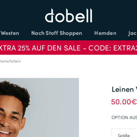
Westen
Nach Stoff Shoppen
Hemden
Jac
XTRA 25% AUF DEN SALE - CODE: EXTRA
Cremefarben
Leinen
50.00
OPTION AU