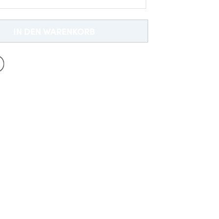
Neu bei Dobell?
cm
EIN KONTO ERSTELLEN
IN DEN WARENKORB
Gratisversand *
2cm
2cm
22cm
132cm
142cm
152cm
163cm