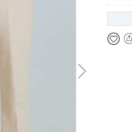
94
50
26
52
27
54
106
28
56
110
29
58