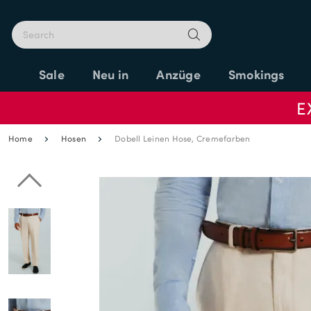
Sale
Neu in
Anzüge
Smokings
E
Home
Hosen
Dobell Leinen Hose, Cremefarben