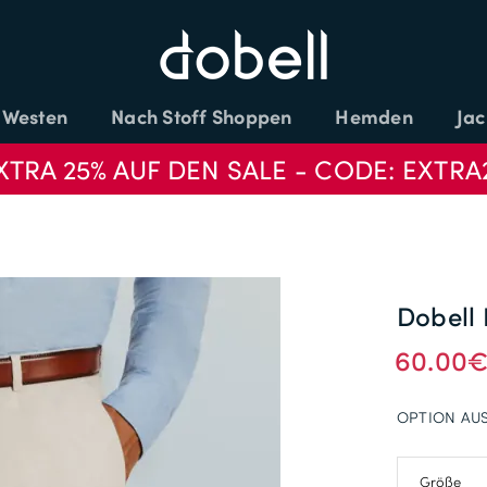
Westen
Nach Stoff Shoppen
Hemden
Jac
XTRA 25% AUF DEN SALE - CODE: EXTRA
Dobell
60.00
OPTION AU