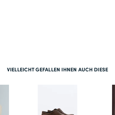
130
34
68
134
35
70
138
36
VIELLEICHT GEFALLEN IHNEN AUCH DIESE
72
142
37
74
146