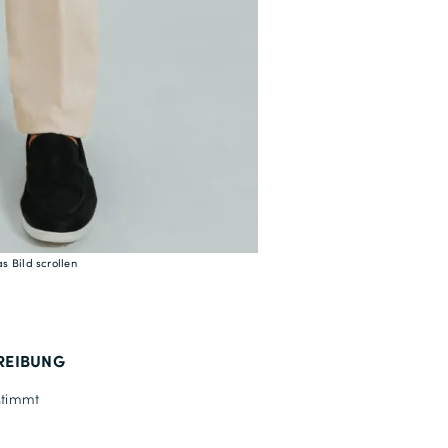
114
30
60
118
31
62
122
s Bild scrollen
32
64
126
REIBUNG
33
timmt
66