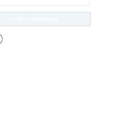
Neu bei Dobell?
EIN KONTO ERSTELLEN
IN DEN WARENKORB
Gratisversand *