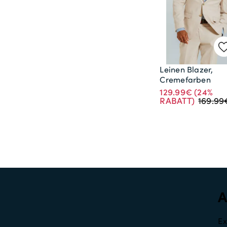
Leinen Blazer,
Cremefarben
129.99€
(24%
RABATT)
169.99
Ex