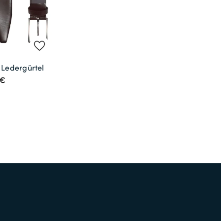
 Ledergürtel
9€