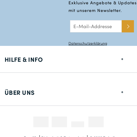
Exklusive Angebote & Updates
mit unserem Newsletter.
Datenschutzerklärung
HILFE & INFO
Größentabelle
Lieferung
ÜBER UNS
Rücksendungen
Über uns
Kontakt
Zahlungsmethoden
Wettbewerbe & Promotionen
Fotokredit