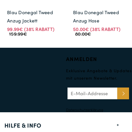
Blau Donegal Tweed
Blau Donegal Tweed
Anzug Jackett
Anzug Hose
99.99€
(38% RABATT)
50.00€
(38% RABATT)
159.99€
80.00€
ANMELDEN
Exklusive Angebote & Updates
mit unserem Newsletter.
Datenschutzerklärung
HILFE & INFO