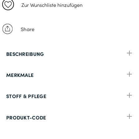
XL: 117-122cm
Zur Wunschliste hinzufügen
2XL: 127-132cm
3XL: 137-142cm
Share
4XL: 147-152cm
5XL: 157-163cm
BESCHREIBUNG
MERKMALE
STOFF & PFLEGE
PRODUKT-CODE