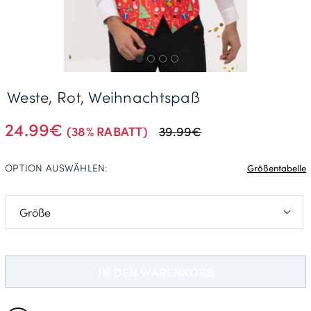
Gratisversand *
Weste, Rot, Weihnachtspaß
24.99€
(38% RABATT)
39.99€
OPTION AUSWÄHLEN:
Größentabelle
S: 86-91cm
M: 97-102cm
IN DEN WARENKORB
L: 107-112cm