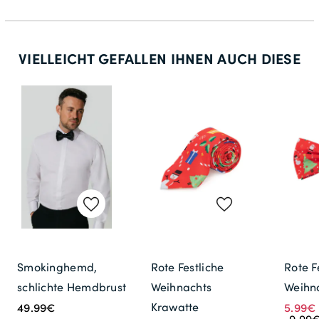
VIELLEICHT GEFALLEN IHNEN AUCH DIESE
Smokinghemd,
Rote Festliche
Rote F
schlichte Hemdbrust
Weihnachts
Weihna
Krawatte
49.99€
5.99€
9.99