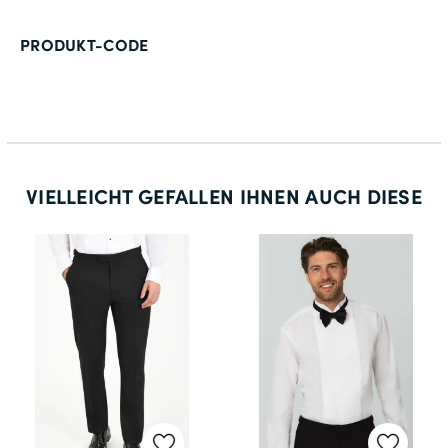
102
PRODUKT-CODE
27
54
106
28
VIELLEICHT GEFALLEN IHNEN AUCH DIESE
56
110