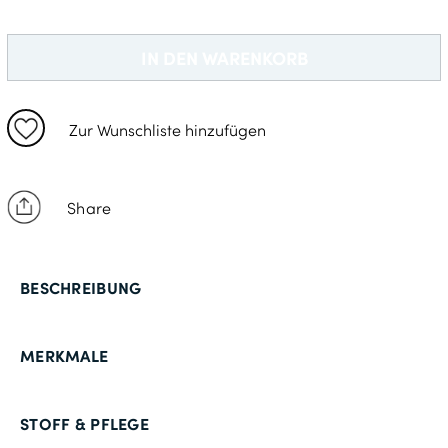
22
44
IN DEN WARENKORB
23
46
Zur Wunschliste hinzufügen
90
24
Share
48
94
BESCHREIBUNG
25
50
MERKMALE
98
26
STOFF & PFLEGE
52