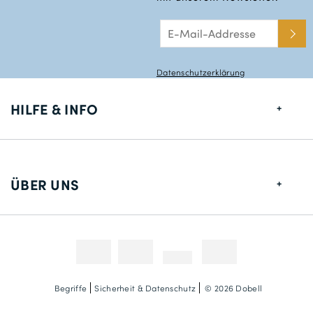
Datenschutzerklärung
HILFE & INFO
Größentabelle
Lieferung
ÜBER UNS
Rücksendungen
Über uns
Kontakt
Zahlungsmethoden
Wettbewerbe & Promotionen
Fotokredit
Begriffe
Sicherheit & Datenschutz
© 2026 Dobell