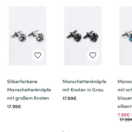
Silberfarbene
Manschettenknöpfe
Mansc
Manschettenknöpfe
mit Knoten in Grau
mit s
mit großem Knoten
blaue
17.99€
silber
17.99€
7.99€
17.99