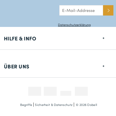
Datenschutzerklärung
HILFE & INFO
Größentabelle
Lieferung
ÜBER UNS
Rücksendungen
Über uns
Kontakt
Zahlungsmethoden
Wettbewerbe & Promotionen
Fotokredit
Begriffe
Sicherheit & Datenschutz
© 2026 Dobell