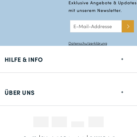
Exklusive Angebote & Updates
mit unserem Newsletter.
Datenschutzerklärung
HILFE & INFO
Größentabelle
Lieferung
ÜBER UNS
Rücksendungen
Über uns
Kontakt
Zahlungsmethoden
Wettbewerbe & Promotionen
Fotokredit