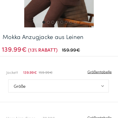
Gratisversand *
Mokka Anzugjacke aus Leinen
139.99€
(13% RABATT)
159.99€
Größentabelle
Jackett
139.99€
159.99€
46
48
50
Größentabelle