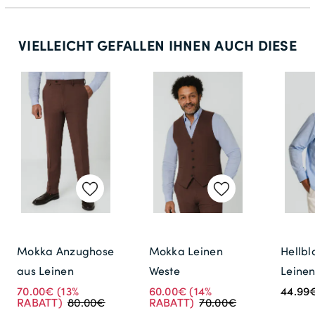
VIELLEICHT GEFALLEN IHNEN AUCH DIESE
Mokka Anzughose
Mokka Leinen
Hellbl
aus Leinen
Weste
Leine
70.00€
(13%
60.00€
(14%
44.99
RABATT)
80.00€
RABATT)
70.00€