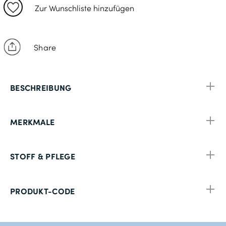
24
Zur Wunschliste hinzufügen
48
94
Share
25
50
BESCHREIBUNG
98
26
MERKMALE
52
102
STOFF & PFLEGE
27
54
PRODUKT-CODE
106
28