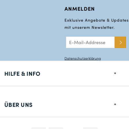
ANMELDEN
56
110
Exklusive Angebote & Updates
mit unserem Newsletter.
29
58
114
Datenschutzerklärung
30
60
HILFE & INFO
118
Größentabelle
31
Lieferung
122
ÜBER UNS
32
Rücksendungen
Über uns
64
Kontakt