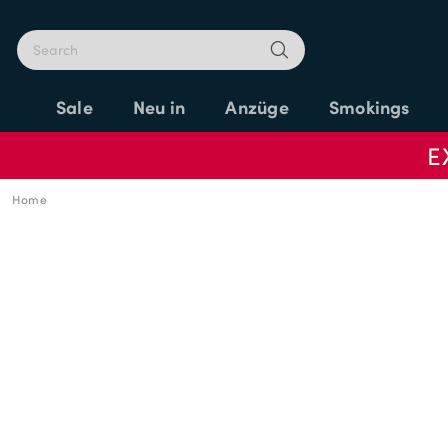
Sale
Neu in
Anzüge
Smokings
E
Home