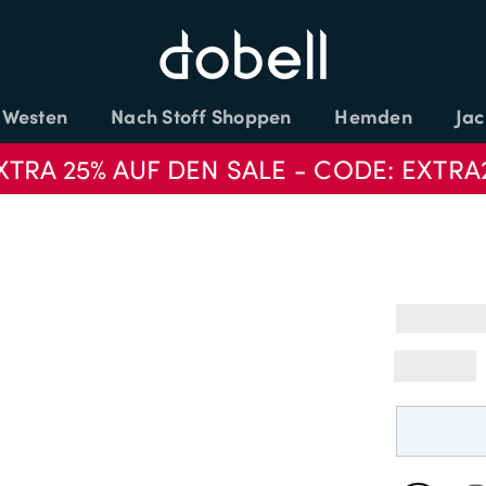
Westen
Nach Stoff Shoppen
Hemden
Jac
XTRA 25% AUF DEN SALE - CODE: EXTRA