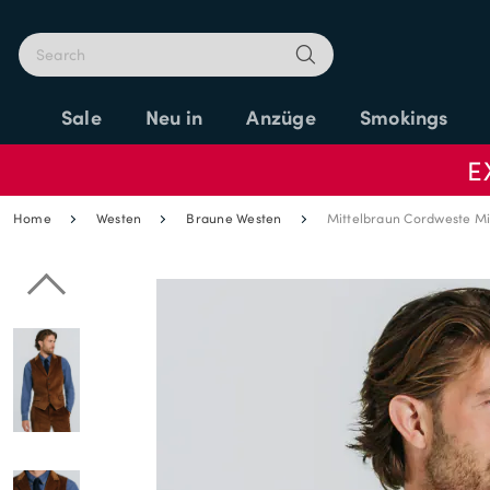
Sale
Neu in
Anzüge
Smokings
E
Home
Westen
Braune Westen
Mittelbraun Cordweste Mi