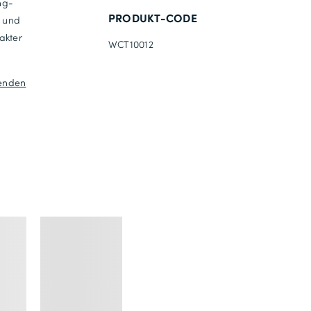
ng-
PRODUKT-CODE
n und
akter
WCT10012
enden