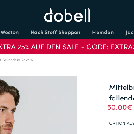
Westen
Nach Stoff Shoppen
Hemden
Jac
XTRA 25% AUF DEN SALE - CODE: EXTRA
t Fallendem Revers
Mittel
fallen
50.00€
OPTION AU