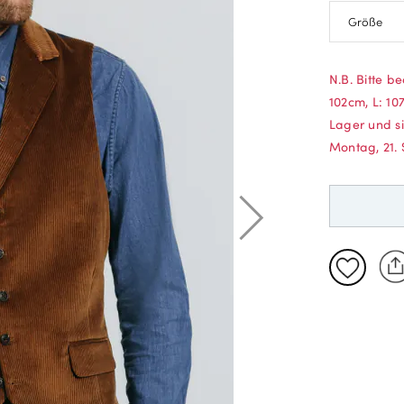
S: 86-91c
N.B. Bitte b
M: 97-102
102cm, L: 10
L: 107-11
Lager und si
Montag, 21.
XL: 117-1
2XL: 127-
3XL: 137-
4XL: 147-