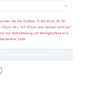
Neu bei Dobell?
EIN KONTO ERSTELLEN
m (versandt w/z 21.9.2026)
Gratisversand *
eachten Sie die Größen: S: 86-91cm, M: 97-
cm (versandt w/z 21.9.2026)
7-112cm, 4XL: 147-152cm sind derzeit nicht auf
2cm (versandt w/z 21.9.2026)
nd auf Vorbestellung mit Verfügbarkeit w/z
 September 2026
22cm
132cm
IN DEN WARENKORB
142cm
152cm (versandt w/z 21.9.2026)