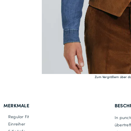
Zum Vergrößern über da
MERKMALE
BESCH
Regular Fit
In punct
Einreiher
übertref