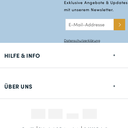
Exklusive Angebote & Updates
mit unserem Newsletter.
Datenschutzerklärung
HILFE & INFO
Größentabelle
Lieferung
ÜBER UNS
Rücksendungen
Über uns
Kontakt
Zahlungsmethoden
Wettbewerbe & Promotionen
Fotokredit