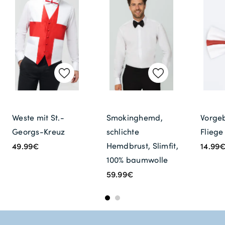
Weste mit St.-
Smokinghemd,
Vorge
Georgs-Kreuz
schlichte
Fliege
Hemdbrust, Slimfit,
49.99€
14.99
100% baumwolle
59.99€