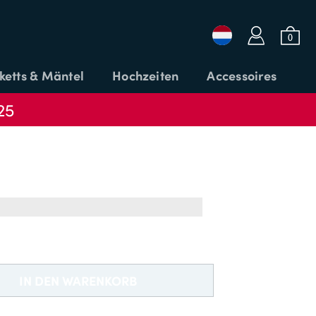
a
b
0
ketts & Mäntel
Hochzeiten
Accessoires
25
Login oder E-Mail
Passwort
CODE
ANMELDEN
ANWENDEN
IN DEN WARENKORB
Passwort vergessen?