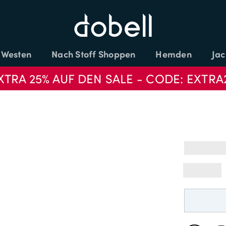
Westen
Nach Stoff Shoppen
Hemden
Jac
XTRA 25% AUF DEN SALE - CODE: EXTRA