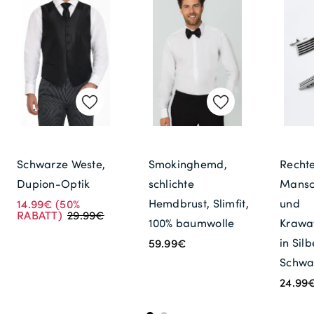
Schwarze Weste,
Smokinghemd,
Recht
Dupion-Optik
schlichte
Mansc
Hemdbrust, Slimfit,
und
14.99€
(50%
RABATT)
29.99€
100% baumwolle
Krawa
in Sil
59.99€
Schwa
24.99