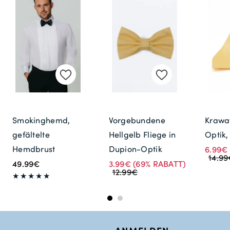
Smokinghemd,
Vorgebundene
Krawa
gefältelte
Hellgelb Fliege in
Optik,
Hemdbrust
Dupion-Optik
6.99€
14.9
49.99€
3.99€
(69% RABATT)
12.99€