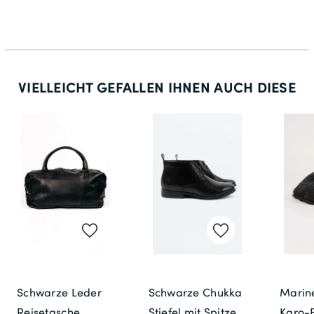
VIELLEICHT GEFALLEN IHNEN AUCH DIESE
Schwarze Leder
Schwarze Chukka
Marine
Reisetasche
Stiefel mit Spitze
Karo-