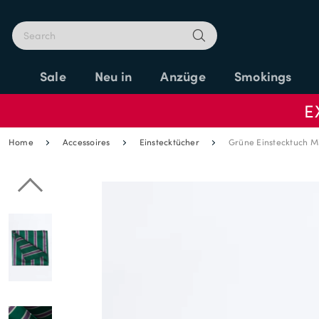
Sale
Neu in
Anzüge
Smokings
E
Home
Accessoires
Einstecktücher
Grüne Einstecktuch Mit