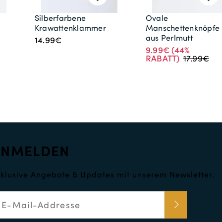
Silberfarbene
Ovale
Krawattenklammer
Manschettenknöpfe
aus Perlmutt
14.99€
9.99€
(44%
RABATT)
17.99€
ANMELDEN
klusive Angebote & Updates mit unserem Newsletter.