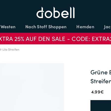
Westen
Nach Stoff Shoppen
Hemden
Jac
XTRA 25% AUF DEN SALE - CODE: EXTRA
 Lila Streifen
Grüne E
Streife
4.99€