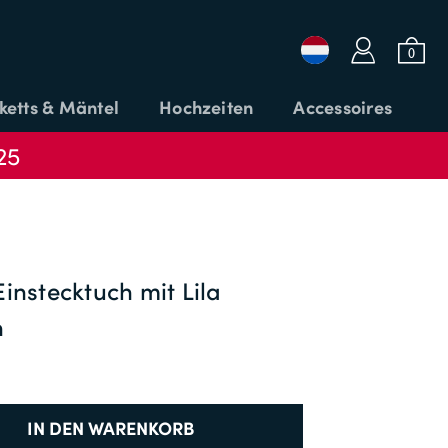
a
b
0
ketts & Mäntel
Hochzeiten
Accessoires
25
Login oder E-Mail
Passwort
instecktuch mit Lila
n
CODE
ANMELDEN
ANWENDEN
Passwort vergessen?
IN DEN WARENKORB