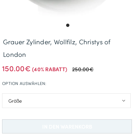
Gratisversand *
Grauer Zylinder, Wollfilz, Christys of
London
150.00€
(40% RABATT)
250.00€
OPTION AUSWÄHLEN:
55cm
IN DEN WARENKORB