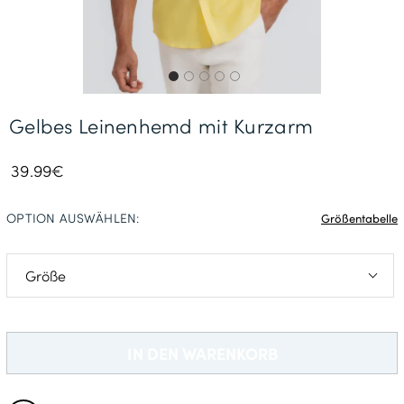
Gratisversand *
Gelbes Leinenhemd mit Kurzarm
39.99€
OPTION AUSWÄHLEN:
Größentabelle
S
M
IN DEN WARENKORB
L