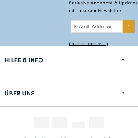
Exklusive Angebote & Updates
mit unserem Newsletter.
Datenschutzerklärung
HILFE & INFO
Größentabelle
Lieferung
ÜBER UNS
Rücksendungen
Über uns
Kontakt
Zahlungsmethoden
Wettbewerbe & Promotionen
Fotokredit