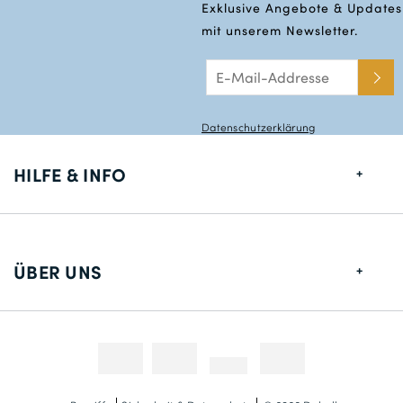
Exklusive Angebote & Updates
mit unserem Newsletter.
Datenschutzerklärung
HILFE & INFO
Größentabelle
Lieferung
ÜBER UNS
Rücksendungen
Über uns
Kontakt
Zahlungsmethoden
Wettbewerbe & Promotionen
Fotokredit