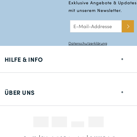
Exklusive Angebote & Updates
mit unserem Newsletter.
Datenschutzerklärung
HILFE & INFO
Größentabelle
Lieferung
ÜBER UNS
Rücksendungen
Über uns
Kontakt
Zahlungsmethoden
Wettbewerbe & Promotionen
Fotokredit