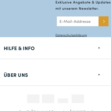
Exklusive Angebote & Updates
mit unserem Newsletter.
Datenschutzerklärung
HILFE & INFO
Größentabelle
Lieferung
ÜBER UNS
Rücksendungen
Über uns
Kontakt
Zahlungsmethoden
Wettbewerbe & Promotionen
Fotokredit