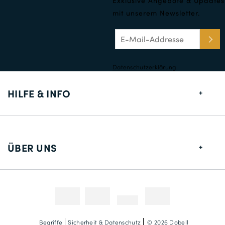
Exklusive Angebote & Updates
mit unserem Newsletter.
Datenschutzerklärung
HILFE & INFO
Größentabelle
Lieferung
ÜBER UNS
Rücksendungen
Über uns
Kontakt
Zahlungsmethoden
Wettbewerbe & Promotionen
Fotokredit
Begriffe
Sicherheit & Datenschutz
© 2026 Dobell