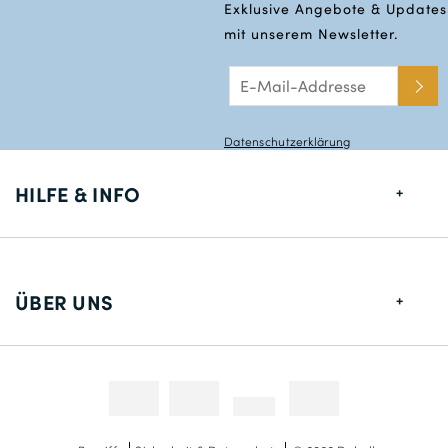
Exklusive Angebote & Updates
mit unserem Newsletter.
Datenschutzerklärung
HILFE & INFO
Größentabelle
Lieferung
ÜBER UNS
Rücksendungen
Über uns
Kontakt
Zahlungsmethoden
Wettbewerbe & Promotionen
Fotokredit