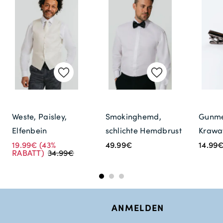
Weste, Paisley,
Smokinghemd,
Gunme
Elfenbein
schlichte Hemdbrust
Krawa
19.99€
(43%
49.99€
14.99
RABATT)
34.99€
ANMELDEN