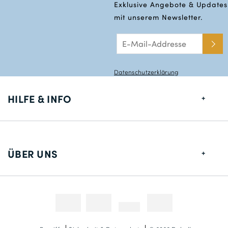
Exklusive Angebote & Updates
mit unserem Newsletter.
Datenschutzerklärung
HILFE & INFO
Größentabelle
Lieferung
ÜBER UNS
Rücksendungen
Über uns
Kontakt
Zahlungsmethoden
Wettbewerbe & Promotionen
Fotokredit