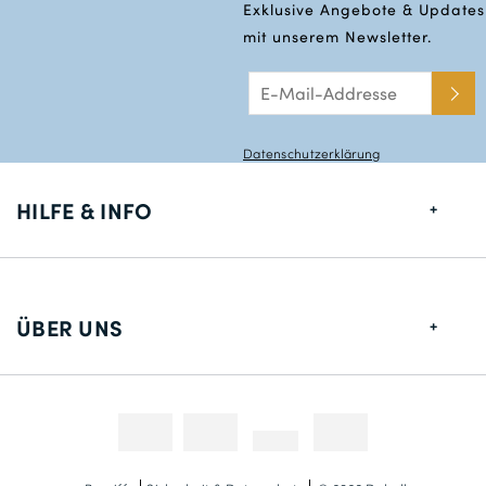
Exklusive Angebote & Updates
mit unserem Newsletter.
Datenschutzerklärung
HILFE & INFO
Größentabelle
Lieferung
ÜBER UNS
Rücksendungen
Über uns
Kontakt
Zahlungsmethoden
Wettbewerbe & Promotionen
Fotokredit