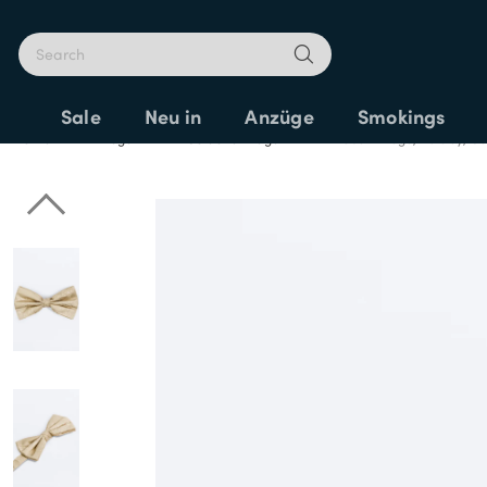
E
Sale
Neu in
Anzüge
Smokings
Home
Fliegen
Goldene Fliegen
Dobell Fliege, Paisley, G