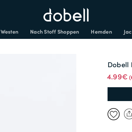
XTRA 25% AUF DEN SALE - CODE: EXTRA
Westen
Nach Stoff Shoppen
Hemden
Jac
oldfarben
Dobell 
4.99€
(