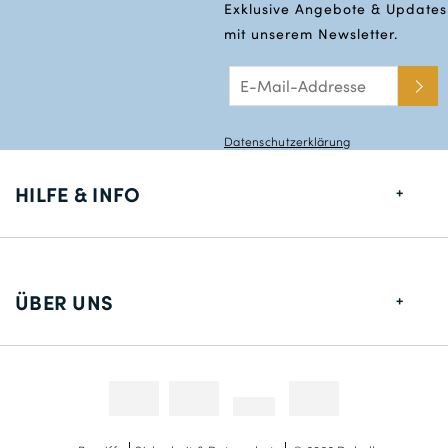
Exklusive Angebote & Updates
mit unserem Newsletter.
Datenschutzerklärung
HILFE & INFO
Größentabelle
Lieferung
ÜBER UNS
Rücksendungen
Über uns
Kontakt
Zahlungsmethoden
Wettbewerbe & Promotionen
Fotokredit