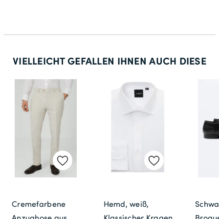
114
30
60
VIELLEICHT GEFALLEN IHNEN AUCH DIESE
118
31
62
122
32
64
Cremefarbene
Hemd, weiß,
Schwa
Anzughose aus
Klassischer Kragen
Brogu