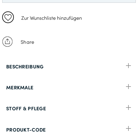
25
50
Zur Wunschliste hinzufügen
98
52
Share
102
27
BESCHREIBUNG
54
106
MERKMALE
28
56
STOFF & PFLEGE
110
29
PRODUKT-CODE
58