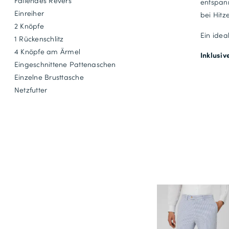
Fallendes Revers
entspan
Einreiher
bei Hitz
2 Knöpfe
Ein idea
1 Rückenschlitz
4 Knöpfe am Ärmel
Inklusiv
Eingeschnittene Pattenaschen
Einzelne Brusttasche
Netzfutter