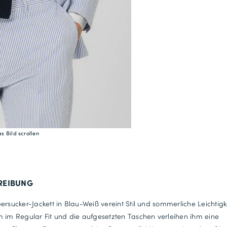
56
29
58
114
30
60
118
s Bild scrollen
31
62
64
REIBUNG
126
ersucker-Jackett in Blau-Weiß vereint Stil und sommerliche Leichtigke
33
 im Regular Fit und die aufgesetzten Taschen verleihen ihm eine