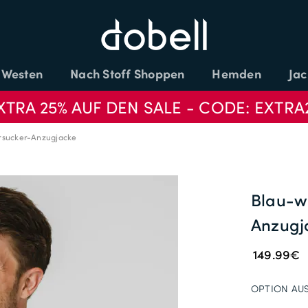
Westen
Nach Stoff Shoppen
Hemden
Jac
XTRA 25% AUF DEN SALE - CODE: EXTRA
rsucker-Anzugjacke
Blau-w
Anzugj
149.99€
OPTION AU