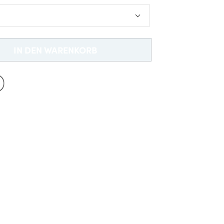
Neu bei Dobell?
EIN KONTO ERSTELLEN
Gratisversand *
IN DEN WARENKORB