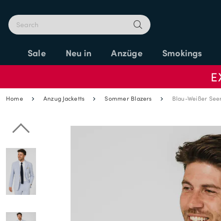
Sale
Neu in
Anzüge
Smokings
E
Home
Anzug Jacketts
Sommer Blazers
Blau-Weißer See