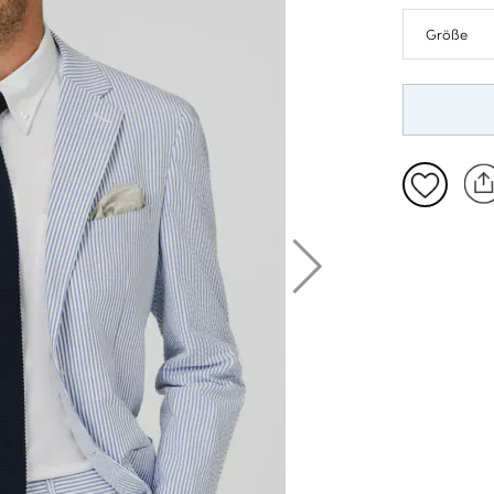
46
48
94
25
98
52
102
27
54
106
28