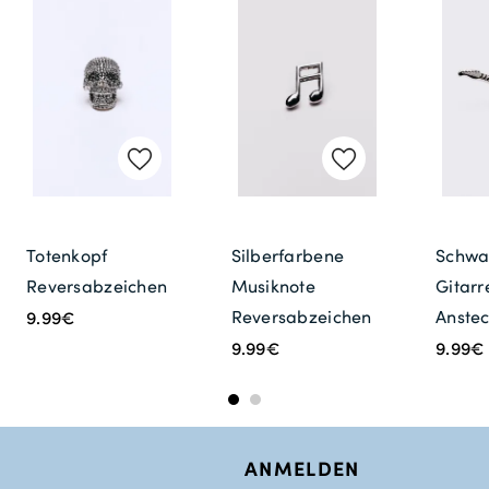
Totenkopf
Silberfarbene
Schwa
Reversabzeichen
Musiknote
Gitarr
Reversabzeichen
Anste
9.99€
9.99€
9.99€
ANMELDEN