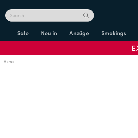
Sale
Neu in
Anzüge
Smokings
E
Home