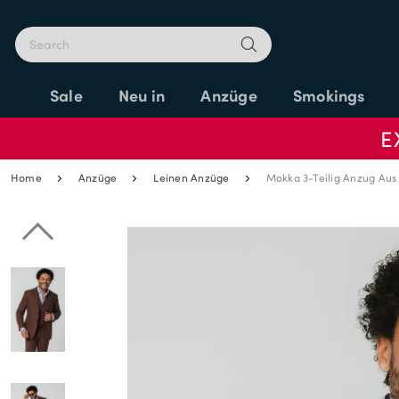
Sale
Neu in
Anzüge
Smokings
E
Home
Anzüge
Leinen Anzüge
Mokka 3-Teilig Anzug Aus