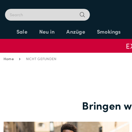
Sale
Neu in
Anzüge
Smokings
E
Home
NICHT GEFUNDEN
Bringen wi