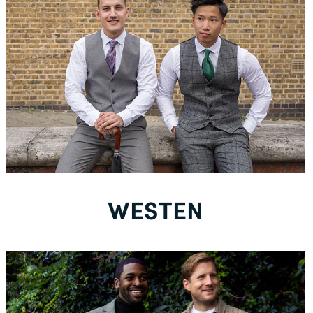
Neu bei Dobell?
EIN KONTO ERSTELLEN
Gratisversand *
WESTEN