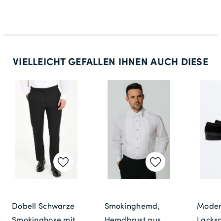
VIELLEICHT GEFALLEN IHNEN AUCH DIESE
Dobell Schwarze
Smokinghemd,
Moder
Smokinghose mit
Hemdbrust aus
Lacks